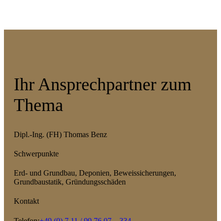
Ihr Ansprechpartner zum
Thema
Dipl.-Ing. (FH) Thomas Benz
Schwerpunkte
Erd- und Grundbau, Deponien, Beweissicherungen,
Grundbaustatik, Gründungsschäden
Kontakt
Telefon:
+49 (0) 7 11 / 99 76 07 – 334