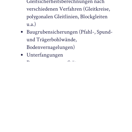
Gleitsicherheitsberechnungen nach
verschiedenen Verfahren (Gleitkreise,
polygonalen Gleitlinien, Blockgleiten
u.a.)
Baugrubensicherungen (Pfahl-, Spund-
und Trägerbohlwände,
Bodenvernagelungen)
Unterfangungen
Bemessungen von Stützmauern,
Schwergewichts-Stützwänden,
Gabionenwände
Pfahlbemessungen für Pfahlgründungen
von Gebäuden, Zugpfähle, horizontal
belastete Pfähle
Kunststoffbewehrte Erde-
Konstruktionen (KBE)
Fels- und Steinschlagsicherungen
Hang- und Böschungssicherung durch